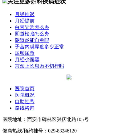
关注更多妇科疾病症状
月经推迟
月经提前
白带异常怎么办
阴道松弛怎么办
阴道炎能自愈吗
子宫内膜厚度多少正常
尿频尿急
月经少而黑
宫颈上长息肉不切行吗
医院首页
医院概况
自助挂号
路线咨询
医院地址：西安市碑林区兴庆北路105号
健康热线/预约挂号：029-83246120