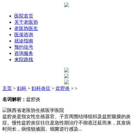
医院首页
关于老医协
老医协医生
医保咨询
就诊指南
预约挂号
咨询服务
来院路线
主页
>
妇科
>
妇科炎症
>
盆腔炎
> >
名词解析：
盆腔炎
盆腔炎是指女性生殖器官、子宫周围结缔组织及盆腔腹膜的炎
症。慢性盆腔炎症往往是急性期治疗不彻底迁延而来，其发病
时间长，病情较顽固。细菌逆行感染...