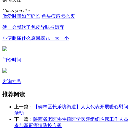
Guess you like
做爱时间如何延长
龟头痘痘怎么灭
硬一会就软了
包皮异味被嫌弃
小便刺痛什么原因
睾丸一大一小
门诊时间
咨询挂号
推荐阅读
上一篇：
【碑林区长乐坊街道】人大代表开展暖心慰问
活动
下一篇：
陕西省老医协生殖医学医院组织临床工作人员
参加新冠疫情防控专题