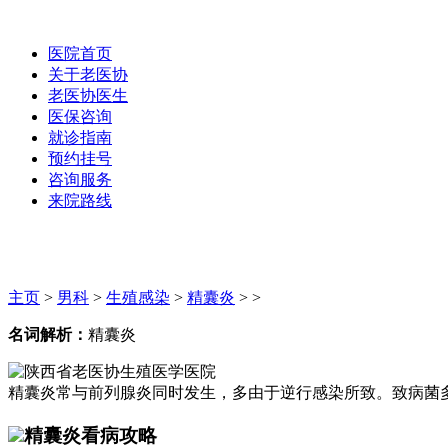
医院首页
关于老医协
老医协医生
医保咨询
就诊指南
预约挂号
咨询服务
来院路线
主页
>
男科
>
生殖感染
>
精囊炎
> >
名词解析：
精囊炎
精囊炎常与前列腺炎同时发生，多由于逆行感染所致。致病菌多
精囊炎看病攻略