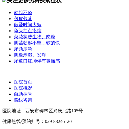
关注更多男科疾病症状
勃起不坚
包皮包茎
做爱时间太短
龟头红点疙瘩
菜花状赘生物、肉粒
阴茎勃起不坚，软的快
尿频尿急
阴囊潮湿、发痒
尿道口红肿伴有微痛感
医院首页
医院概况
自助挂号
路线咨询
医院地址：西安市碑林区兴庆北路105号
健康热线/预约挂号：029-83246120