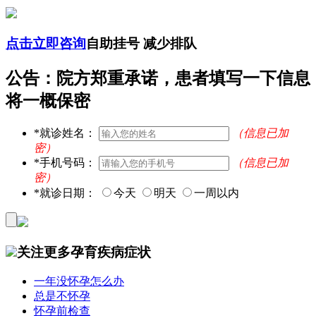
点击立即咨询
自助挂号 减少排队
公告：院方郑重承诺，患者填写一下信息
将一概保密
*
就诊姓名：
（信息已加
密）
*
手机号码：
（信息已加
密）
*
就诊日期：
今天
明天
一周以内
关注更多孕育疾病症状
一年没怀孕怎么办
总是不怀孕
怀孕前检查